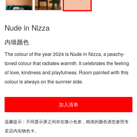
Nude in Nizza
内墙颜色
The colour of the year 2024 is Nude in Nizza, a peachy-
toned colour that radiates warmth. It celebrates the feeling
of love, kindness and playfulness. Room painted with this
colour is always on the sunnier side.
加入清单
温馨提示：不同显示屏之间存在微小色差，精准的颜色请您参照专
卖店内实物色卡。