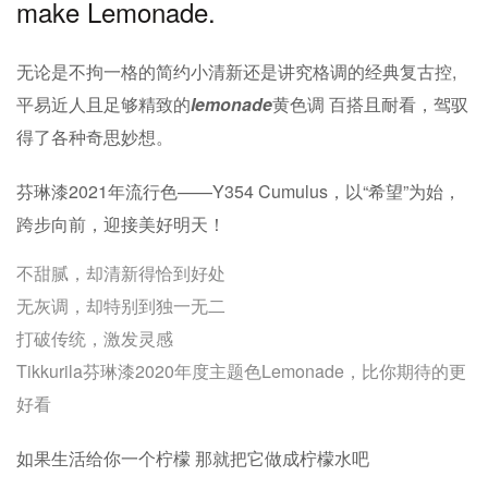
make Lemonade.
无论是不拘一格的简约小清新还是讲究格调的经典复古控,
平易近人且足够精致的
lemonade
黄色调 百搭且耐看，驾驭
得了各种奇思妙想。
芬琳漆2021年流行色——Y354 Cumulus，以“希望”为始，
跨步向前，迎接美好明天！
不甜腻，却清新得恰到好处
无灰调，却特别到独一无二
打破传统，激发灵感
Tikkurila芬琳漆2020年度主题色Lemonade，比你期待的更
好看
如果生活给你一个柠檬 那就把它做成柠檬水吧